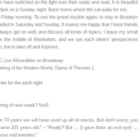
have switched on the light over their seats and read. It is beautiful
e dark on a Sunday night. Back home where the cat waits for me.
 Friday evening. To see the grand skyline again, to stay in Brooklyn
stanbul in Saturday and Sunday. It makes me happy that I have friends
ways get on well, and discuss all kinds of topics. I leave my small
in the middle of Manhattan, and we set each others’ perspectives
h, but to take off and improve.
TC, Les Miserables on Broadway
king of the Modern World, Game of Thrones 1
r for the adult night
ning of next week? No!!!
 70 years we will have used up all oil stocks. But don’t worry, you
became 101 years old.” – “Really? But … (I gave them an evil eye) …
your mid twenties.”