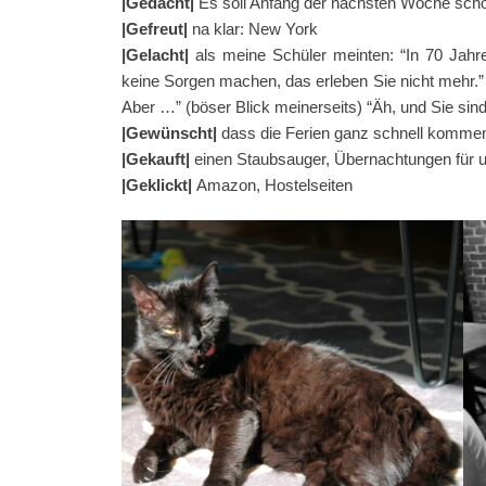
|Gedacht|
Es soll Anfang der nächsten Woche scho
|Gefreut|
na klar: New York
|Gelacht|
als meine Schüler meinten: “In 70 Jahr
keine Sorgen machen, das erleben Sie nicht mehr.” –
Aber …” (böser Blick meinerseits) “Äh, und Sie sind
|Gewünscht|
dass die Ferien ganz schnell komme
|Gekauft|
einen Staubsauger, Übernachtungen für u
|Geklickt|
Amazon, Hostelseiten