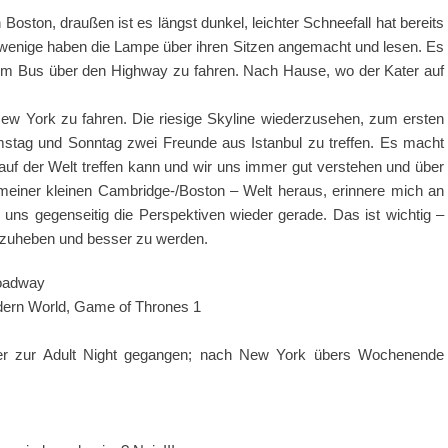
oston, draußen ist es längst dunkel, leichter Schneefall hat bereits
e wenige haben die Lampe über ihren Sitzen angemacht und lesen. Es
im Bus über den Highway zu fahren. Nach Hause, wo der Kater auf
ew York zu fahren. Die riesige Skyline wiederzusehen, zum ersten
stag und Sonntag zwei Freunde aus Istanbul zu treffen. Es macht
auf der Welt treffen kann und wir uns immer gut verstehen und über
einer kleinen Cambridge-/Boston – Welt heraus, erinnere mich an
n uns gegenseitig die Perspektiven wieder gerade. Das ist wichtig –
bzuheben und besser zu werden.
roadway
dern World, Game of Thrones 1
ter zur Adult Night gegangen; nach New York übers Wochenende