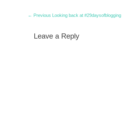
Istanbul h
Post
Previous
← Previous
Looking back at #29daysofblogging
post:
navigation
Leave a Reply