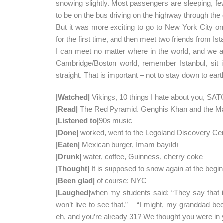
snowing slightly. Most passengers are sleeping, few 
to be on the bus driving on the highway through th
But it was more exciting to go to New York City on
for the first time, and then meet two friends from I
I can meet no matter where in the world, and we al
Cambridge/Boston world, remember Istanbul, sit 
straight. That is important – not to stay down to eart
|Watched|
Vikings, 10 things I hate about you, SA
|Read|
The Red Pyramid, Genghis Khan and the Ma
|Listened to|
90s music
|Done|
worked, went to the Legoland Discovery Cente
|Eaten|
Mexican burger, İmam bayıldı
|Drunk|
water, coffee, Guinness, cherry coke
|Thought|
It is supposed to snow again at the begin
|Been glad|
of course: NYC
|Laughed|
when my students said: “They say that in
won’t live to see that.” – “I might, my granddad 
eh, and you’re already 31? We thought you were in 