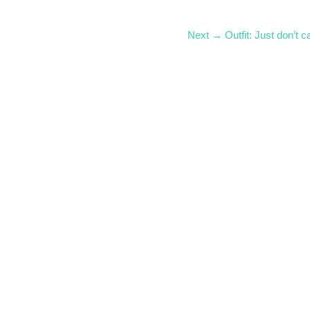
abe…
Next
Next →
Outfit: Just don’t c
post: