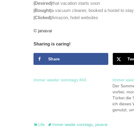
|Desired|
that vacation starts soon
|Bought|
a vacuum cleaner, booked a hostel to stay 
|Clicked|
Amazon, hotel websites
© janavar
Sharing is caring!
Share
Tw
Immer wieder sonntags #43
Immer wied
Der Sommer 
vorbei, mor
Türkei die
ich dieses
genutzt, u
treffen und
Nargilera
Categories
Tags
Life
Immer wieder sonntags
,
janavar
irgendwie 
gegangen. 