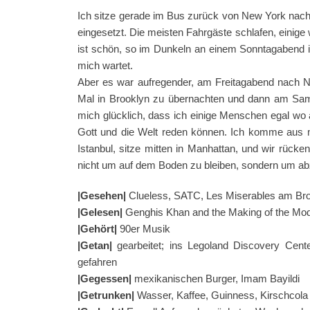
Ich sitze gerade im Bus zurück von New York nach B
eingesetzt. Die meisten Fahrgäste schlafen, einig
ist schön, so im Dunkeln an einem Sonntagabend 
mich wartet.
Aber es war aufregender, am Freitagabend nach N
Mal in Brooklyn zu übernachten und dann am Sam
mich glücklich, dass ich einige Menschen egal wo 
Gott und die Welt reden können. Ich komme aus m
Istanbul, sitze mitten in Manhattan, und wir rücke
nicht um auf dem Boden zu bleiben, sondern um a
|Gesehen|
Clueless, SATC, Les Miserables am B
|Gelesen|
Genghis Khan and the Making of the Mo
|Gehört|
90er Musik
|Getan|
gearbeitet; ins Legoland Discovery Cen
gefahren
|Gegessen|
mexikanischen Burger, Imam Bayildi
|Getrunken|
Wasser, Kaffee, Guinness, Kirschcola