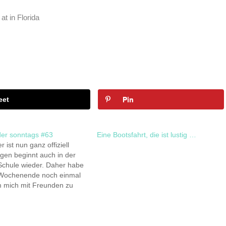
at in Florida
eet
Pin
er sonntags #63
Eine Bootsfahrt, die ist lustig …
ist nun ganz offiziell
gen beginnt auch in der
 Schule wieder. Daher habe
 Wochenende noch einmal
m mich mit Freunden zu
 so sind wir nach dem
uchen am Samstagabend
sogar noch tanzen
Nach vier Jahren in