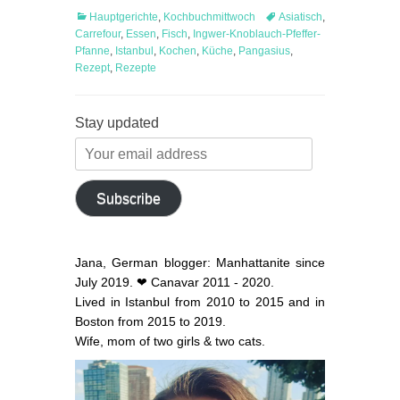
Categories
Tags
Hauptgerichte
,
Kochbuchmittwoch
Asiatisch
,
Carrefour
,
Essen
,
Fisch
,
Ingwer-Knoblauch-Pfeffer-
Pfanne
,
Istanbul
,
Kochen
,
Küche
,
Pangasius
,
Rezept
,
Rezepte
Stay updated
Your
email
address
Subscribe
Jana, German blogger: Manhattanite since
July 2019. ❤ Canavar 2011 - 2020.
Lived in Istanbul from 2010 to 2015 and in
Boston from 2015 to 2019.
Wife, mom of two girls & two cats.