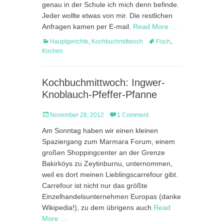
genau in der Schule ich mich denn befinde.
Jeder wollte etwas von mir. Die restlichen
Anfragen kamen per E-mail.
Read More …
Categories
Tags
Hauptgerichte
,
Kochbuchmittwoch
Fisch
,
Kochen
Kochbuchmittwoch: Ingwer-
Knoblauch-Pfeffer-Pfanne
Posted
November 28, 2012
1 Comment
on
Am Sonntag haben wir einen kleinen
Spaziergang zum Marmara Forum, einem
großen Shoppingcenter an der Grenze
Bakirköys zu Zeytinburnu, unternommen,
weil es dort meinen Lieblingscarrefour gibt.
Carrefour ist nicht nur das größte
Einzelhandelsunternehmen Europas (danke
Wikipedia!), zu dem übrigens auch
Read
More …