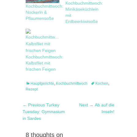
Kochbuchmittwoch:
Kochbuchmittwoch:
Minikäseküchlein
Nockerln &
mit
Pflaumensoße
Erdbeerkiwisoße
Kochbuchmittwoch:
Kalbsfilet mit
frischen Feigen
Categories
Tags
Hauptgerichte
,
Kochbuchmittwoch
Kochen
,
Rezept
Post
Previous
Next
← Previous
Turkey
Next →
Ab auf die
navigation
post:
post:
Tuesday: Gymnasium
Inseln!
in Sardes
8 thoughts on