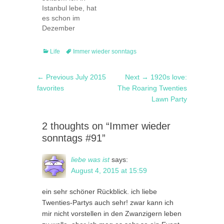
sein, wie
fast 18 Uhr eine
Istanbul lebe, hat
Entspannen oder
Konferenz, seit
es schon im
Gesundessen,
Freitag bin ich
Dezember
damit ich mich
täglich mit einer
geschneit und
wohlfühle. Oder
Gruppe von
das gleich
mir selbst
Schülern bei
Categories
Tags
Life
Immer wieder sonntags
kräftig. Am
Blumen
einem Lyrik-
Dienstagabend
schenken, wenn
Workshop, der
Post
Previous
Next
← Previous
July 2015
Next →
1920s love:
begann es und
es niemand
total Spaß
navigation
post:
post:
favorites
bis Mittwoch früh
The Roaring Twenties
anderes macht
macht, aber
war schon alles
Lawn Party
und ich so gerne
eben auch…
unter einer
noch mehr
hübschen
Frühling in der
2 thoughts on “Immer wieder
weißen
Wohnung hätte.
sonntags #91”
Schneedecke.
…
Als ich dick
verpackt aus
liebe was ist
says:
dem Haus ging,
August 4, 2015 at 15:59
ging gerade ein
Schneesturm
ein sehr schöner Rückblick. ich liebe
nieder. Bis zum
Twenties-Partys auch sehr! zwar kann ich
Sammeltaxi,…
mir nicht vorstellen in den Zwanzigern leben