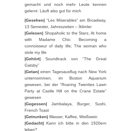
gemacht und noch mehr Leute kennen
gelernt. Läuft also gut für mich.
|Gesehen|
“Les Miserables” am Broadway,
13 Semester, Jahreszeiten – İklimler
|Gelesen|
Shopaholic to the Stars; At home
with Madame Chic: Becoming a
connoisseur of daily life; The woman who
stole my life
|Gehört|
Soundtrack von “The Great
Gatsby”
|Getan|
einen Tagesausflug nach New York
unternommen, im Boston Aquarium
gewesen, bei der “Roaring Twenties Lawn
Party at Castle Hill on the Crane Estate”
gewesen
|Gegessen|
Jambalaya, Burger, Sushi,
French Toast
|Getrunken|
Wasser, Kaffee, Weißwein
|Gedacht|
Kann ich bitte in den 1920ern
leben?