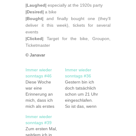
|Laughed|
especially at the 1920s party
|Desired|
a bike
|Bought|
and finally bought one (they’ll
deliver it this week), tickets for several
events
|Clicked|
Target for the bike, Groupon,
Ticketmaster
© Janavar
Immer wieder
Immer wieder
sonntags #46
sonntags #36
Diese Woche
Gestern bin ich
war eine
doch tatsächlich
Erinnerung an
schon um 21 Uhr
mich, dass ich
eingeschlafen.
mich als erstes
So ist das, wenn
um mich
ich nicht einen
Immer wieder
kümmern muss.
Tag Pause habe.
sonntags #39
Das können
Am Donnerstag
Zum ersten Mal,
kleine Dinge
hatten wir bis
seitdem ich in