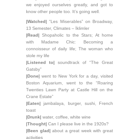
we enjoyed ourselves greatly, and got to
know other people too. It’s going well.
|Watched|
“Les Miserables” on Broadway,
13 Semester, Climates – İklimler
|Read|
Shopaholic to the Stars; At home
with Madame Chic: Becoming a
connoisseur of daily life; The woman who
stole my life
|Listened to|
soundtrack of “The Great
Gatsby”
|Done|
went to New York for a day, visited
Boston Aquarium, went to the “Roaring
Twenties Lawn Party at Castle Hill on the
Crane Estate”
|Eaten|
jambalaya, burger, sushi, French
toast
|Drunk|
water, coffee, white wine
|Thought|
Can I please live in the 1920s?
|Been glad|
about a great week with great
activities