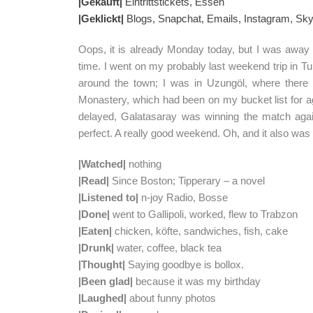
|Gekauft|
Eintrittstickets, Essen
|Geklickt|
Blogs, Snapchat, Emails, Instagram, Sk
Oops, it is already Monday today, but I was away
time. I went on my probably last weekend trip in Tu
around the town; I was in Uzungöl, where there 
Monastery, which had been on my bucket list for a
delayed, Galatasaray was winning the match aga
perfect. A really good weekend. Oh, and it also was
|Watched|
nothing
|Read|
Since Boston; Tipperary – a novel
|Listened to|
n-joy Radio, Bosse
|Done|
went to Gallipoli, worked, flew to Trabzon
|Eaten|
chicken, köfte, sandwiches, fish, cake
|Drunk|
water, coffee, black tea
|Thought|
Saying goodbye is bollox.
|Been glad|
because it was my birthday
|Laughed|
about funny photos