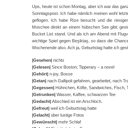
Ups, heute ist schon Montag, aber ich war das gan
Sonntagspost. Ich habe nämlich meinen wohl letz
geflogen. Ich habe Rize besucht und die riesig
Moschee direkt an einem hübschen See gibt; gest
Bucket List stand. Und als ich am Abend mit Fl
wichtige Spiel gegen
Beşiktaş
, so dass die Chance
Wochenende also. Ach ja, Geburtstag hatte ich ges
|Gesehen|
nichts
|Gelesen|
Since Boston; Tipperary – a novel
|Gehört|
n-joy, Bosse
|Getan|
nach Gallipoli gefahren, gearbeitet, nach T
|Gegessen|
Hühnchen, Köfte, Sandwiches, Fisch, T
|Getrunken|
Wasser, Kaffee, schwarzen Tee
|Gedacht|
Abschied ist ein Arschloch.
|Gefreut|
weil ich Geburtstag hatte
|Gelacht|
über lustige Fotos
|Gewünscht|
mehr Schlaf