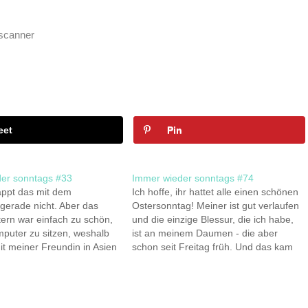
yscanner
eet
Pin
er sonntags #33
Immer wieder sonntags #74
appt das mit dem
Ich hoffe, ihr hattet alle einen schönen
gerade nicht. Aber das
Ostersonntag! Meiner ist gut verlaufen
tern war einfach zu schön,
und die einzige Blessur, die ich habe,
uter zu sitzen, weshalb
ist an meinem Daumen - die aber
mit meiner Freundin in Asien
schon seit Freitag früh. Und das kam
te spazieren war.
so: ich stand um fünf Uhr auf, um
Keinohrhasen,
rechtzeitig am Flughafen zu sein. Kurz
en |Gelesen| Magazine
bevor ich aus…
0s Songs, James Blunt