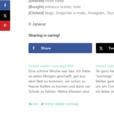
|Desired|
more sleep
|Bought|
entrance tickets, food
|Clicked|
blogs, Snapchat, e-mails, Instagram, Sk
© Janavar
Sharing is caring!
Share
Tw
Immer wieder sonntags #64
Immer wied
Eine schöne Woche war das. Ich habe
So ganz kl
es jeden Morgen geschafft, gut aus
"sonntags" 
dem Bett zu kommen, mir schon zu
Wetter ges
Hause Kaffee zu kochen und dann zur
um am Comp
Schule zu fahren. Meine Klassen sind
ich lieber 
auch alle ohne Ausnahme supernett.
an der Küs
So nett, dass ich in zwei gleich mal
|Gesehen| 
Categories
Tags
Life
Immer wieder sonntags
vierzehn Seiten voll mit…
Zweiohrkük
|Gehört| 9