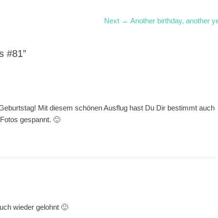
art"; Mousse T., der…
Next
Next →
Another birthday, another y
post:
s #81”
eburtstag! Mit diesem schönen Ausflug hast Du Dir bestimmt auch
 Fotos gespannt. 🙂
auch wieder gelohnt 🙂