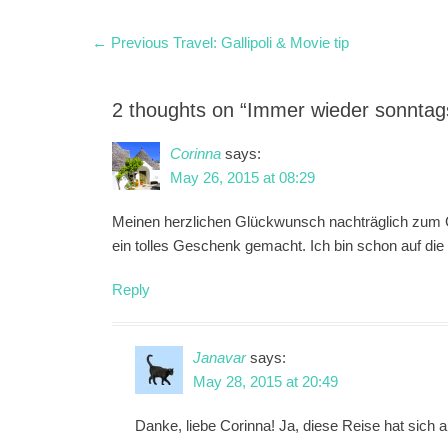
"Bonfire he
Post
Previous
← Previous
Travel: Gallipoli & Movie tip
post:
navigation
2 thoughts on “Immer wieder sonntag
Corinna
says:
May 26, 2015 at 08:29
Meinen herzlichen Glückwunsch nachträglich zum G
ein tolles Geschenk gemacht. Ich bin schon auf die
Reply
Janavar
says:
May 28, 2015 at 20:49
Danke, liebe Corinna! Ja, diese Reise hat sich 