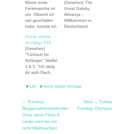
Meine erste
|Gesehen| The
Ferienwoche ist
Great Gatsby,
um. Obwohl ich
Almanya -
viel geschlafen
Willkommen in
habe, konnte ich
Deutschland
nicht völlig
|Gelesen| "The
Immer wieder
abschalten,
Great Gatsby",
sonntags #18
sondern habe
E-mails,
|Gesehen|
viele Dinge
Zeitschriften
"Türkisch für
erledigt. Ich war
|Gehört| n-joy,
Anfänger" Staffel
noch einen Tag
Clubmusik
1 & 2, "Ich steig
auf der Arbeit
|Getan| Montag
dir aufs Dach,
und habe zwei
ausgeruht;
Liebling"
Beutel mit
Dienstag/Mittwoch/Donnerstag
|Gelesen|
Büchern nach
gearbeitet;
Categories
Tags
Life
Immer wieder sonntags
aktuelle InStyle,
Hause
Freitag
"blogging for
geschleppt, die
Geburtstag
Post
Previous
Next
← Previous
Next →
Turkey
creatives" [hier
ich nach und
gefeiert;
navigation
post:
post:
Bloggeradventskalender:
schon einmal
Tuesday: Olympos
nach immer dort
Samstag mit
vorgestellt],
Ohne diese Filme &
gelassen hatte
meinen Mädels
"Aylin", "Sprich
Lieder wird bei mir
und nun lieber
gebruncht,
langsam, Türke"
nicht Weihnachten
zu…
abends mit einer
|Gehört| n-joy