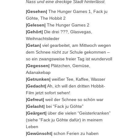
Nass und eine dreckige Stadt hinterlässt.
|Gesehen|
The Hunger Games 1, Fack ju
Göhte, The Hobbit 2
|Gelesen|
The Hunger Games 2
|Gehört|
Die drei ???, Glasvegas,
Weihnachtslieder
|Getan|
viel gearbeitet, am Mittwoch wegen
dem Schnee nicht zur Schule gekommen –
so ein zwangsweise freier Tag ist wundervoll
|Gegessen|
Plätzchen, Gemüse,
Adanakebap
|Getrunken|
weißer Tee, Kaffee, Wasser
|Gedacht|
Ah, ich will den dritten Hobbit-
Film jetzt sofort sehen!
|Gefreut|
weil der Schnee so schön war
|Gelacht|
bei “Fack ju Göhte”
|Geärgert|
über die vielen “Geisterkranken”
(siehe “Fack ju Göhte dafür) in meinem
Leben
|Gewünscht|
schon Ferien zu haben