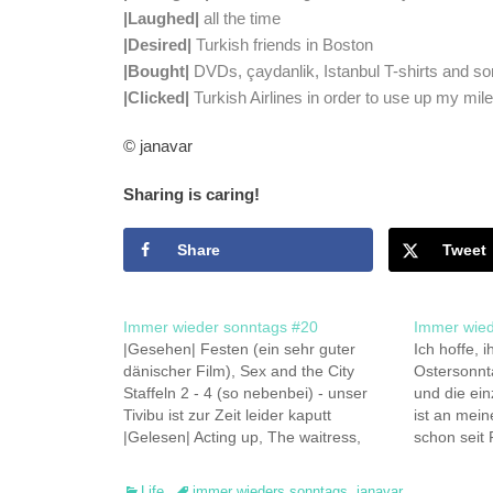
|Laughed|
all the time
|Desired|
Turkish friends in Boston
|Bought|
DVDs, çaydanlik, Istanbul T-shirts and s
|Clicked|
Turkish Airlines in order to use up my mile
© janavar
Sharing is caring!
Share
Tweet
Immer wieder sonntags #20
Immer wied
|Gesehen| Festen (ein sehr guter
Ich hoffe, 
dänischer Film), Sex and the City
Ostersonnta
Staffeln 2 - 4 (so nebenbei) - unser
und die ein
Tivibu ist zur Zeit leider kaputt
ist an mei
|Gelesen| Acting up, The waitress,
schon seit 
Cloud atlas |Gehört| Zaz, die vielen
so: ich sta
Miau-Erzählungen vom Kater, n-joy
rechtzeitig
Categories
Tags
Life
immer wieders sonntags
,
janavar