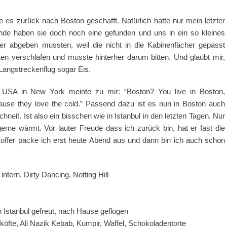
e es zurück nach Boston geschafft. Natürlich hatte nur mein letzter
Ende haben sie doch noch eine gefunden und uns in ein so kleines
er abgeben mussten, weil die nicht in die Kabinenfächer gepasst
iten verschlafen und musste hinterher darum bitten. Und glaubt mir,
Langstreckenflug sogar Eis.
ie USA in New York meinte zu mir: “Boston? You live in Boston,
use they love the cold.” Passend dazu ist es nun in Boston auch
chneit. Ist also ein bisschen wie in Istanbul in den letzten Tagen. Nur
rne wärmt. Vor lauter Freude dass ich zurück bin, hat er fast die
ffer packe ich erst heute Abend aus und dann bin ich auch schon
ntern, Dirty Dancing, Notting Hill
 Istanbul gefreut, nach Hause geflogen
öfte, Ali Nazik Kebab, Kumpir, Waffel, Schokoladentorte