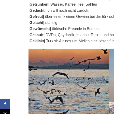
|Getrunken|
Wasser, Kaffee, Tee, Sahlep
|Gedacht|
Ich will noch nicht zurück.
|Gefreut|
über einen kleinen Gewinn bei der türkisch
|Gelacht|
ständig
|Gewünscht|
türkische Freunde in Boston
|Gekauft|
DVDs, Çaydanlik, Istanbul-Tshirts und no
|Geklickt|
Turkish Airlines um Meilen einzulösen f