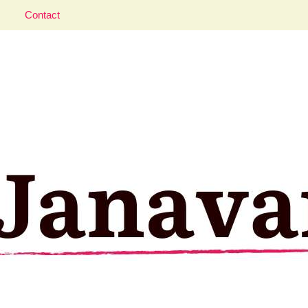
Contact
aveler; Istanbul, cat and food lover.