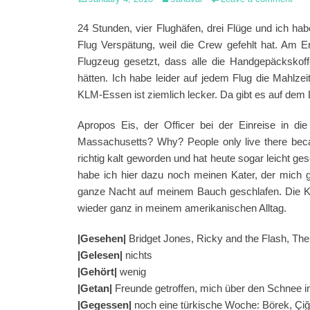
on
24 Stunden, vier Flughäfen, drei Flüge und ich hab
Flug Verspätung, weil die Crew gefehlt hat. Am 
Flugzeug gesetzt, dass alle die Handgepäckskoff
hätten. Ich habe leider auf jedem Flug die Mahlze
KLM-Essen ist ziemlich lecker. Da gibt es auf dem 
Apropos Eis, der Officer bei der Einreise in d
Massachusetts? Why? People only live there beca
richtig kalt geworden und hat heute sogar leicht ges
habe ich hier dazu noch meinen Kater, der mich ge
ganze Nacht auf meinem Bauch geschlafen. Die Ko
wieder ganz in meinem amerikanischen Alltag.
|Gesehen|
Bridget Jones, Ricky and the Flash, The i
|Gelesen|
nichts
|Gehört|
wenig
|Getan|
Freunde getroffen, mich über den Schnee in
|Gegessen|
noch eine türkische Woche: Börek, Çiğk