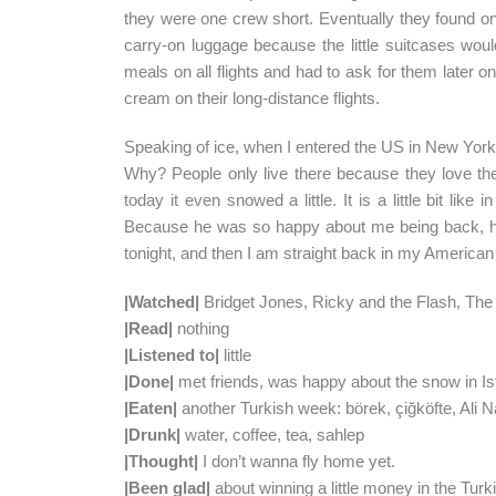
they were one crew short. Eventually they found on
carry-on luggage because the little suitcases wouldn
meals on all flights and had to ask for them later 
cream on their long-distance flights.
Speaking of ice, when I entered the US in New York
Why? People only live there because they love the
today it even snowed a little. It is a little bit li
Because he was so happy about me being back, he s
tonight, and then I am straight back in my American 
|Watched|
Bridget Jones, Ricky and the Flash, The i
|Read|
nothing
|Listened to|
little
|Done|
met friends, was happy about the snow in I
|Eaten|
another Turkish week: börek, çiğköfte, Ali 
|Drunk|
water, coffee, tea, sahlep
|Thought|
I don’t wanna fly home yet.
|Been glad|
about winning a little money in the Turk