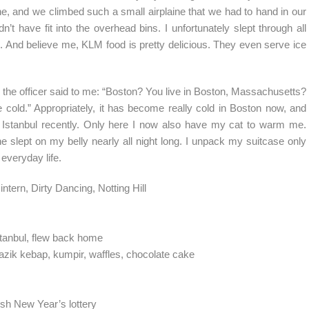
e, and we climbed such a small airplaine that we had to hand in our
’t have fit into the overhead bins. I unfortunately slept through all
on. And believe me, KLM food is pretty delicious. They even serve ice
 the officer said to me: “Boston? You live in Boston, Massachusetts?
 cold.” Appropriately, it has become really cold in Boston now, and
ke in Istanbul recently. Only here I now also have my cat to warm me.
lept on my belly nearly all night long. I unpack my suitcase only
everyday life.
ntern, Dirty Dancing, Notting Hill
stanbul, flew back home
Nazik kebap, kumpir, waffles, chocolate cake
ish New Year’s lottery