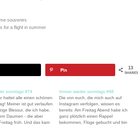
ome souvenirs
s for a flight in summer
13
Pin
SHARE
er sonntags #74
Immer wieder sonntags #48
ihr hattet alle einen schönen
Die von euch, die mich auch auf
g! Meiner ist gut verlaufen
Instagram verfolgen, wissen es
zige Blessur, die ich habe,
bereits: Am Freitag Abend habe ich
nem Daumen - die aber
ganz plötzlich einen Rappel
Freitag früh. Und das kam
bekommen, Flüge gebucht und bin
nd um fünf Uhr auf, um
am Samstag früh mit nur Handgepäck
 am Flughafen zu sein. Kurz
um sieben Uhr nach Adana geflogen.