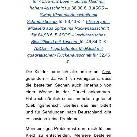
für 41,55 €. 2
Love – Spitzenkleid mit
hohem Ausschnitt
für 38,96 €. 3
ASOS –
Swing-Kleid mit Ausschnitt mit
Schmuckbesatz
für 58,43 €. 4
Elise Ryan –
Midikleid aus Spitze mit Rückenausschnitt
für 64,93 €. 5
ASOS – Verführerisches
Bleistiftkleid mit Taschen
für 49,34 €. 6
ASOS – Figurbetontes Midikleid mit
quadratischem Rückenausschnitt
für 32,46
€.
Die Kleider habe ich alle online bei
Asos
gefunden – da weiß ich wenigstens, dass
die bestellten Sachen auch innerhalb von
einer Woche in der Türkei ankommen.
Habe ich nämlich schon mehrfach getestet
(Lieblingsmensch, überlies das hier bitte!)
und für Sendungen nach Deutschland gibt
es sowieso keine Probleme.
Mein einziges Problem ist nun, mich für ein
Kleid zu entscheiden. Mehrere bestellen