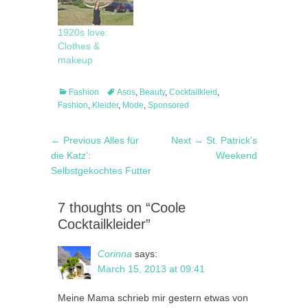
1920s love:
Clothes &
makeup
Categories
Tags
Fashion
Asos
,
Beauty
,
Cocktailkleid
,
Fashion
,
Kleider
,
Mode
,
Sponsored
Post
Previous
Next
← Previous
Alles für
Next →
St. Patrick’s
navigation
post:
post:
die Katz’:
Weekend
Selbstgekochtes Futter
7 thoughts on “Coole
Cocktailkleider”
Corinna
says:
March 15, 2013 at 09:41
Meine Mama schrieb mir gestern etwas von