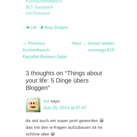
Kochbuchmittwoch:
ich aber auch
BLT-Sandwich
nur ganz
mit Pommes
erschöpft auf
dem Sofa und
entspanne beim
Categories
Tags
Life
Blog
,
Bloggen
Schnurren vom
Kater. Zum Ende
Post
Previous
Next
← Previous
Next →
Immer wieder
der Woche soll
navigation
post:
post:
Kochmittwoch:
sonntags #19
es allerdings ein
Kartoffel-Bohnen-Salat
ganz wenig
abkühlen - auf
unter 30 °C, so
3 thoughts on “Things about
dass ich
your life: 5 Dinge übers
Hoffnung habe,
Bloggen”
…
ina
says:
July 20, 2013 at 07:47
da sist auch ein super post geworden 😀
das mit den w-fragen aufzubauen ist ne
schöne idee 😀