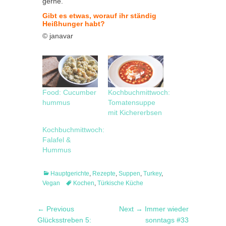
gerne.
Gibt es etwas, worauf ihr ständig
Heißhunger habt?
© janavar
Food: Cucumber
Kochbuchmittwoch:
hummus
Tomatensuppe
mit Kichererbsen
Kochbuchmittwoch:
Falafel &
Hummus
Categories
Hauptgerichte
,
Rezepte
,
Suppen
,
Turkey
,
Tags
Vegan
Kochen
,
Türkische Küche
Post
Previous
Next
← Previous
Next →
Immer wieder
navigation
post:
post:
Glücksstreben 5:
sonntags #33