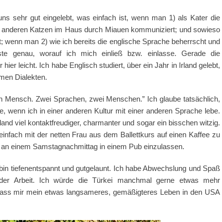
ns sehr gut eingelebt, was einfach ist, wenn man 1) als Kater die
n anderen Katzen im Haus durch Miauen kommuniziert; und sowieso
kt; wenn man 2) wie ich bereits die englische Sprache beherrscht und
te genau, worauf ich mich einließ bzw. einlasse. Gerade die
r leicht. Ich habe Englisch studiert, über ein Jahr in Irland gelebt,
men Dialekten.
in Mensch. Zwei Sprachen, zwei Menschen.” Ich glaube tatsächlich,
, wenn ich in einer anderen Kultur mit einer anderen Sprache lebe.
rland viel kontaktfreudiger, charmanter und sogar ein bisschen witzig.
 einfach mit der netten Frau aus dem Ballettkurs auf einen Kaffee zu
te an einem Samstagnachmittag in einem Pub einzulassen.
in tiefenentspannt und gutgelaunt. Ich habe Abwechslung und Spaß
 der Arbeit. Ich würde die Türkei manchmal gerne etwas mehr
, dass mir mein etwas langsameres, gemäßigteres Leben in den USA