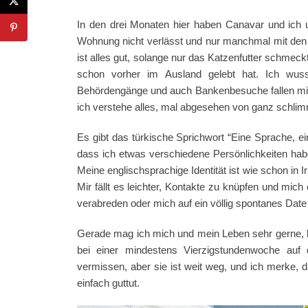
In den drei Monaten hier haben Canavar und ich u
Wohnung nicht verlässt und nur manchmal mit de
ist alles gut, solange nur das Katzenfutter schmec
schon vorher im Ausland gelebt hat. Ich wuss
Behördengänge und auch Bankenbesuche fallen mir hie
ich verstehe alles, mal abgesehen von ganz schlim
Es gibt das türkische Sprichwort “Eine Sprache, e
dass ich etwas verschiedene Persönlichkeiten habe
Meine englischsprachige Identität ist wie schon in I
Mir fällt es leichter, Kontakte zu knüpfen und mich
verabreden oder mich auf ein völlig spontanes Da
Gerade mag ich mich und mein Leben sehr gerne, b
bei einer mindestens Vierzigstundenwoche auf
vermissen, aber sie ist weit weg, und ich merke
einfach guttut.