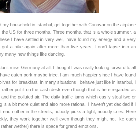
ved my household in Istanbul, got together with Canavar on the airplane
n the US for three months. Three months, that is a whole summer, a
these I have settled in very well, have found my energy and a very
e got a bike again after more than five years, I don’t lapse into an
ry many new things like dancing.
on’t miss Germany at all. I thought I was really looking forward to all
I have eaten pork maybe trice. I am much happier since I have found
ves for breakfast. In many situations I behave just like in Istanbul, I
t rather put it on the cash desk even though that is here regarded as
nd the polluted air. The daily traffic jams which easily steal two or
 is a bit more quiet and also more rational. I haven’t yet decided if I
 each other in the streets, nobody picks a fight, nobody cries. Here
ickly, they work together well even though they might not like each
rather wether) there is space for grand emotions.