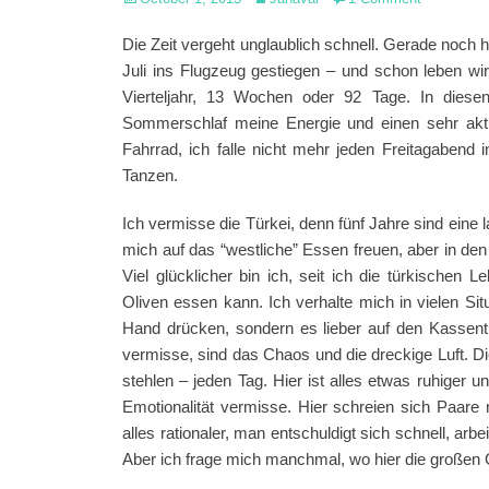
on
Die Zeit vergeht unglaublich schnell. Gerade noch 
Juli ins Flugzeug gestiegen – und schon leben wi
Vierteljahr, 13 Wochen oder 92 Tage. In dies
Sommerschlaf meine Energie und einen sehr aktiv
Fahrrad, ich falle nicht mehr jeden Freitagabend
Tanzen.
Ich vermisse die Türkei, denn fünf Jahre sind eine 
mich auf das “westliche” Essen freuen, aber in den
Viel glücklicher bin ich, seit ich die türkische
Oliven essen kann. Ich verhalte mich in vielen Sit
Hand drücken, sondern es lieber auf den Kassentis
vermisse, sind das Chaos und die dreckige Luft. Di
stehlen – jeden Tag. Hier ist alles etwas ruhiger u
Emotionalität vermisse. Hier schreien sich Paare ni
alles rationaler, man entschuldigt sich schnell, arb
Aber ich frage mich manchmal, wo hier die großen 