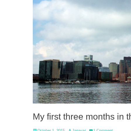
My first three months in 
Posted
Author
October 1, 2015
Janavar
1 Comment