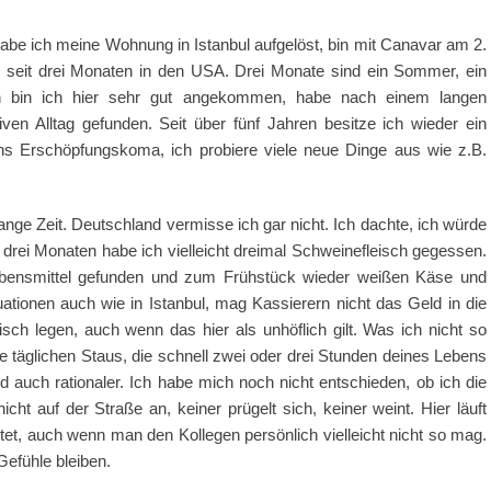
habe ich meine Wohnung in Istanbul aufgelöst, bin mit Canavar am 2.
r seit drei Monaten in den USA. Drei Monate sind ein Sommer, ein
en bin ich hier sehr gut angekommen, habe nach einem langen
en Alltag gefunden. Seit über fünf Jahren besitze ich wieder ein
 ins Erschöpfungskoma, ich probiere viele neue Dinge aus wie z.B.
lange Zeit. Deutschland vermisse ich gar nicht. Ich dachte, ich würde
 drei Monaten habe ich vielleicht dreimal Schweinefleisch gegessen.
n Lebensmittel gefunden und zum Frühstück wieder weißen Käse und
uationen auch wie in Istanbul, mag Kassierern nicht das Geld in die
ch legen, auch wenn das hier als unhöflich gilt. Was ich nicht so
e täglichen Staus, die schnell zwei oder drei Stunden deines Lebens
nd auch rationaler. Ich habe mich noch nicht entschieden, ob ich die
cht auf der Straße an, keiner prügelt sich, keiner weint. Hier läuft
eitet, auch wenn man den Kollegen persönlich vielleicht nicht so mag.
Gefühle bleiben.