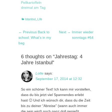
Pellkartoffeln
dreimal am Tag
Categories
Istanbul
,
Life
Post
Previous
Next
← Previous
Back to
Next →
Immer wieder
navigation
post:
post:
school: What’s in my
sonntags #64
bag
6 thoughts on “Jahrestag: 4
Jahre Istanbul”
Lotte
says:
September 17, 2014 at 12:32
So ein schöner Text! Ich kann mir vorstellen,
dass du bis jetzt viel Spannendes erlebt
hast 🙂 Und ich wünsch dir, dass du die Zeit
bis zu deiner “Abreise” (wann auch immer
die sein wird) noch ganz doll genießt.