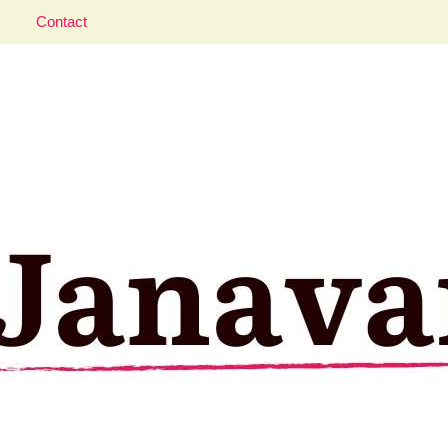
Contact
aveler; Istanbul, cat and food lover.