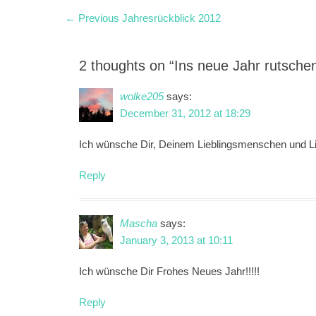
Post
Previous
← Previous
Jahresrückblick 2012
post:
navigation
2 thoughts on “Ins neue Jahr rutsche
wolke205
says:
December 31, 2012 at 18:29
Ich wünsche Dir, Deinem Lieblingsmenschen und Li
Reply
Mascha
says:
January 3, 2013 at 10:11
Ich wünsche Dir Frohes Neues Jahr!!!!!
Reply