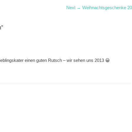
Next
Next →
Weihnachtsgeschenke 2
post:
n”
eblingskater einen guten Rutsch – wir sehen uns 2013 😀