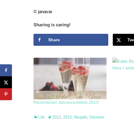
© janavar
Sharing is caring!
Share
Tw
Here I writ
Persönlicher Jahresrückblick 2013
Categories
Tags
Life
2012
,
2013
,
Neujahr
,
Silvester