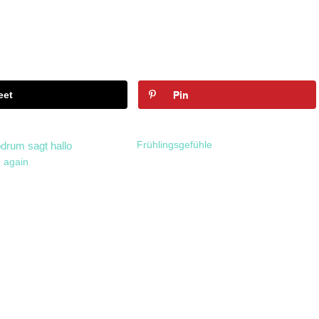
eet
Pin
Frühlingsgefühle
e again