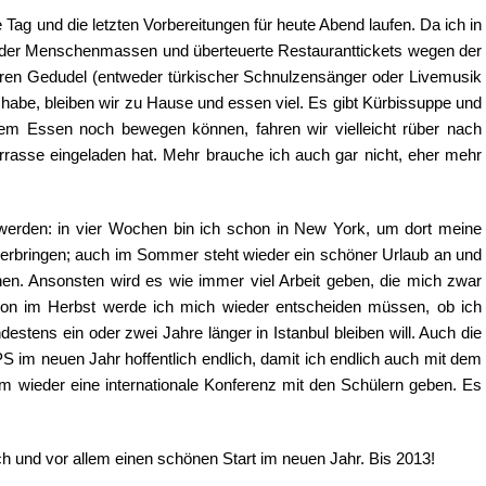
e Tag und die letzten Vorbereitungen für heute Abend laufen. Da ich in
 der Menschenmassen und überteuerte Restauranttickets wegen der
aren Gedudel (entweder türkischer Schnulzensänger oder Livemusik
habe, bleiben wir zu Hause und essen viel. Es gibt Kürbissuppe und
dem Essen noch bewegen können, fahren wir vielleicht rüber nach
rrasse eingeladen hat. Mehr brauche ich auch gar nicht, eher mehr
 werden: in vier Wochen bin ich schon in New York, um dort meine
 verbringen; auch im Sommer steht wieder ein schöner Urlaub an und
en. Ansonsten wird es wie immer viel Arbeit geben, die mich zwar
chon im Herbst werde ich mich wieder entscheiden müssen, ob ich
estens ein oder zwei Jahre länger in Istanbul bleiben will. Auch die
S im neuen Jahr hoffentlich endlich, damit ich endlich auch mit dem
 wieder eine internationale Konferenz mit den Schülern geben. Es
 und vor allem einen schönen Start im neuen Jahr. Bis 2013!