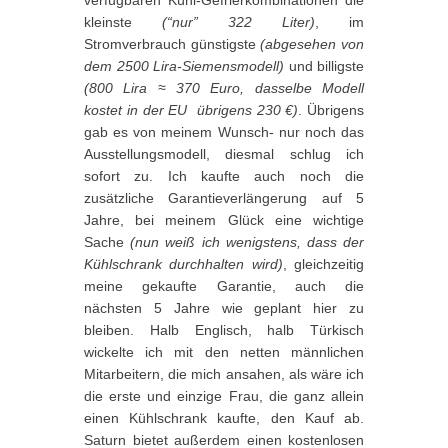
verfügbaren Kühl-Gefrierkombinationen die
kleinste
(“nur” 322 Liter)
, im
Stromverbrauch günstigste
(abgesehen von
dem 2500 Lira-Siemensmodell)
und billigste
(800 Lira ≈ 370 Euro, dasselbe Modell
kostet in der EU übrigens 230 €)
. Übrigens
gab es von meinem Wunsch- nur noch das
Ausstellungsmodell, diesmal schlug ich
sofort zu. Ich kaufte auch noch die
zusätzliche Garantieverlängerung auf 5
Jahre, bei meinem Glück eine wichtige
Sache
(nun weiß ich wenigstens, dass der
Kühlschrank durchhalten wird)
, gleichzeitig
meine gekaufte Garantie, auch die
nächsten 5 Jahre wie geplant hier zu
bleiben. Halb Englisch, halb Türkisch
wickelte ich mit den netten männlichen
Mitarbeitern, die mich ansahen, als wäre ich
die erste und einzige Frau, die ganz allein
einen Kühlschrank kaufte, den Kauf ab.
Saturn bietet außerdem einen kostenlosen