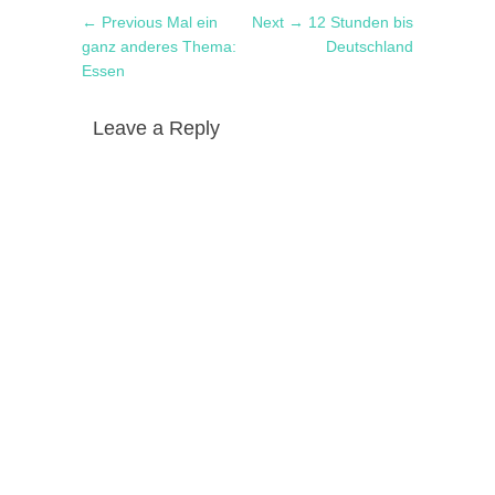
Post
Previous
Next
← Previous
Mal ein
Next →
12 Stunden bis
navigation
post:
post:
ganz anderes Thema:
Deutschland
Essen
Leave a Reply