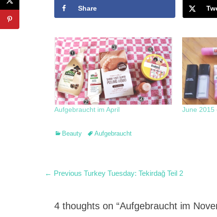
Share
Tw
Aufgebraucht im April
June 2015 
Categories
Tags
Beauty
Aufgebraucht
Post
Previous
← Previous
Turkey Tuesday: Tekirdağ Teil 2
post:
navigation
4 thoughts on “Aufgebraucht im Nov