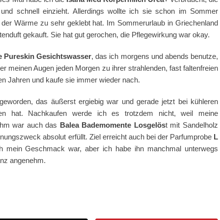
ist und schnell einzieht. Allerdings wollte ich sie schon im Sommer
bei der Wärme zu sehr geklebt hat. Im Sommerurlaub in Griechenland
tenduft gekauft. Sie hat gut gerochen, die Pflegewirkung war okay.
 Pureskin Gesichtswasser
, das ich morgens und abends benutze,
der meinen Augen jeden Morgen zu ihrer strahlenden, fast faltenfreien
eren Jahren und kaufe sie immer wieder nach.
geworden, das äußerst ergiebig war und gerade jetzt bei kühleren
n hat. Nachkaufen werde ich es trotzdem nicht, weil meine
ehm war auch das
Balea Bademomente Losgelös
t mit Sandelholz
ungszweck absolut erfüllt. Ziel erreicht auch bei der Parfumprobe
L
lich mein Geschmack war, aber ich habe ihn manchmal unterwegs
ganz angenehm.