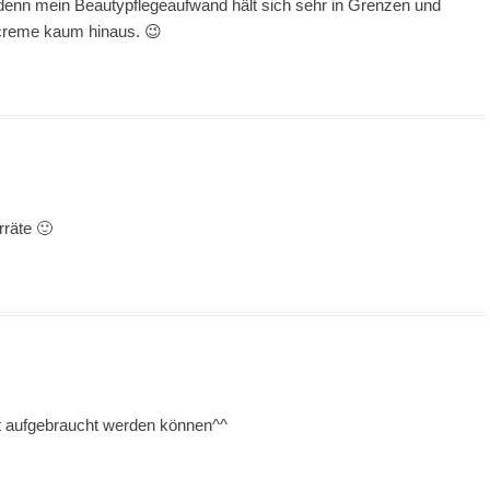
 denn mein Beautypflegeaufwand hält sich sehr in Grenzen und
reme kaum hinaus. 😉
rräte 🙂
pt aufgebraucht werden können^^