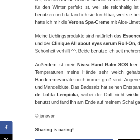
für den Winter perfekt ist, weil sie reichhaltig 
benutzen und da fand ich sie furchtbar, weil sie 
hatte ich mir die
Verona Spa-Creme
mit Aloe-Limet
Meine Lieblingsprodukte sind natürlich das
Essence
und der
Clinique All about eyes serum Roll-On
, 
Schönheit verhilft ^^. Beide benutze ich seit mehr
Außerdem ist mein
Nivea Hand Balm SOS
leer 
Temperaturen meine Hände sehr weich gehalte
Handcremevorräte noch immer groß sind. Angen
und Mandelblüte. Das Badesalz hat seinen Entspann
de Lolita Lempicka
, wobei der Duft nicht wirk
benutzt und fand ihn am Ende auf meinem Schal 
© janavar
Sharing is caring!