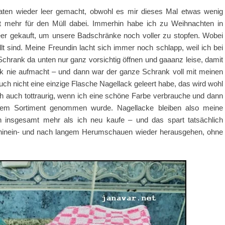
naten wieder leer gemacht, obwohl es mir dieses Mal etwas wenig
eit mehr für den Müll dabei. Immerhin habe ich zu Weihnachten in
leer gekauft, um unsere Badschränke noch voller zu stopfen. Wobei
lt sind. Meine Freundin lacht sich immer noch schlapp, weil ich bei
 Schrank da unten nur ganz vorsichtig öffnen und gaaanz leise, damit
ck nie aufmacht – und dann war der ganze Schrank voll mit meinen
ch nicht eine einzige Flasche Nagellack geleert habe, das wird wohl
 auch tottraurig, wenn ich eine schöne Farbe verbrauche und dann
 dem Sortiment genommen wurde. Nagellacke bleiben also meine
 insgesamt mehr als ich neu kaufe – und das spart tatsächlich
ie hinein- und nach langem Herumschauen wieder herausgehen, ohne