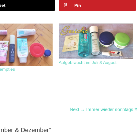
eet
Pin
Aufgebraucht im Juli & August
empties
Next
Next →
Immer wieder sonntags 
post:
ember & Dezember”