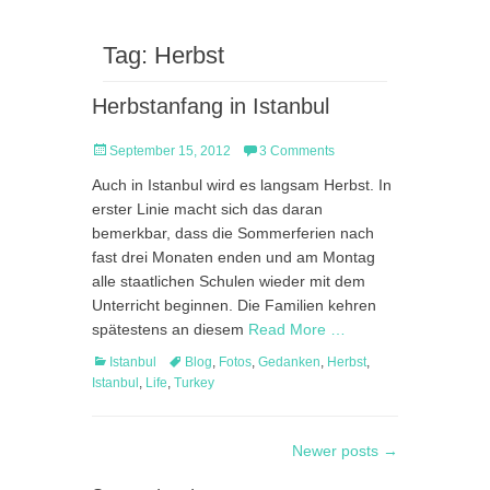
Tag:
Herbst
Herbstanfang in Istanbul
Posted
September 15, 2012
3 Comments
on
Auch in Istanbul wird es langsam Herbst. In
erster Linie macht sich das daran
bemerkbar, dass die Sommerferien nach
fast drei Monaten enden und am Montag
alle staatlichen Schulen wieder mit dem
Unterricht beginnen. Die Familien kehren
spätestens an diesem
Read More …
Categories
Tags
Istanbul
Blog
,
Fotos
,
Gedanken
,
Herbst
,
Istanbul
,
Life
,
Turkey
Post
Newer posts
→
navigation